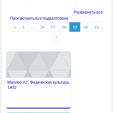
Развернуть всё
Просмотреть все подкатегории
Предыдущая страница
Страница 1
Страница 56
Страница 57
Страница 58
Страница 59
Страница 60
Страни
«
1
…
56
57
58
59
60
61
Следующая страница
»
Миллер А.Г. Физическая культура
1402