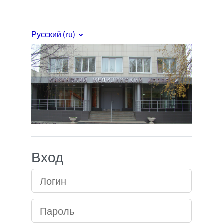
Перейти к основному содержанию
Русский ‎(ru)‎
Медицинский кол
Вход
Логин
Пароль