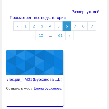
Развернуть всё
Просмотреть все подкатегории
Предыдущая страница
Страница 1
Страница 2
Страница 3
Страница 4
Страница 5
Страница 6
Страница 7
Страница 8
Страница
«
1
2
3
4
5
6
7
8
9
Страница 10
Страница 61
Следующая страниц
10
…
61
»
Лекции_ПМ01 (Бурханова Е.В.)
Создатель курса:
Елена Бурханова