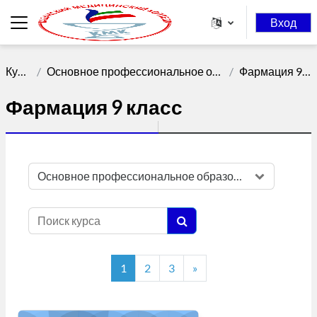
Перейти к основному содержанию
Вход
Боковая панель
Курсы
Основное профессиональное образование
Фармация 9 класс
Фармация 9 класс
Категории курсов
Поиск курса
Поиск курса
Страница 1
Страница 2
Страница 3
Следующая страница
1
2
3
»