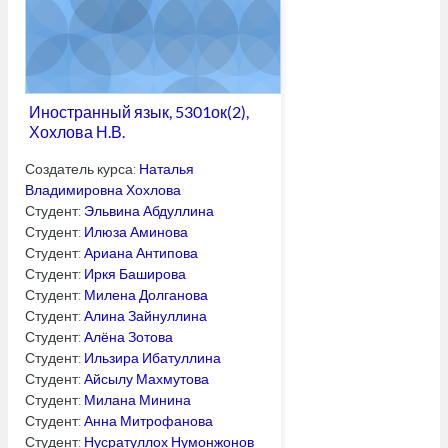
Иностранный язык, 5301ок(2),
Хохлова Н.В.
Создатель курса:
Наталья
Владимировна Хохлова
Студент:
Эльвина Абдуллина
Студент:
Илюза Аминова
Студент:
Ариана Антипова
Студент:
Иркя Баширова
Студент:
Милена Долганова
Студент:
Алина Зайнуллина
Студент:
Алёна Зотова
Студент:
Ильзира Ибатуллина
Студент:
Айсылу Махмутова
Студент:
Милана Минина
Студент:
Анна Митрофанова
Студент:
Нусратуллох Нумонжонов